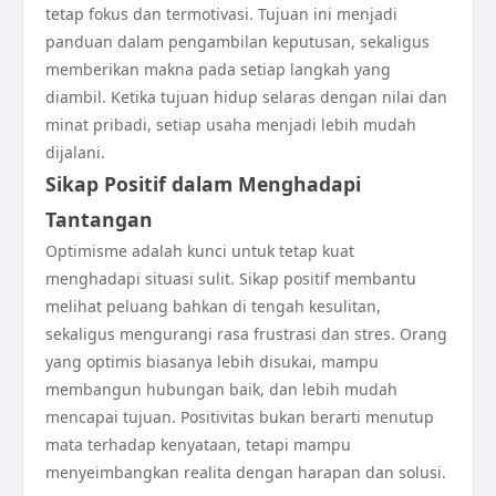
tetap fokus dan termotivasi. Tujuan ini menjadi
panduan dalam pengambilan keputusan, sekaligus
memberikan makna pada setiap langkah yang
diambil. Ketika tujuan hidup selaras dengan nilai dan
minat pribadi, setiap usaha menjadi lebih mudah
dijalani.
Sikap Positif dalam Menghadapi
Tantangan
Optimisme adalah kunci untuk tetap kuat
menghadapi situasi sulit. Sikap positif membantu
melihat peluang bahkan di tengah kesulitan,
sekaligus mengurangi rasa frustrasi dan stres. Orang
yang optimis biasanya lebih disukai, mampu
membangun hubungan baik, dan lebih mudah
mencapai tujuan. Positivitas bukan berarti menutup
mata terhadap kenyataan, tetapi mampu
menyeimbangkan realita dengan harapan dan solusi.