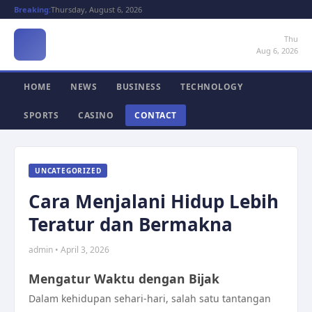
Breaking:
Thursday, August 6, 2026
Thu
Aug 6, 2026
HOME
NEWS
BUSINESS
TECHNOLOGY
SPORTS
CASINO
CONTACT
UNCATEGORIZED
Cara Menjalani Hidup Lebih
Teratur dan Bermakna
admin • April 3, 2026
Mengatur Waktu dengan Bijak
Dalam kehidupan sehari-hari, salah satu tantangan