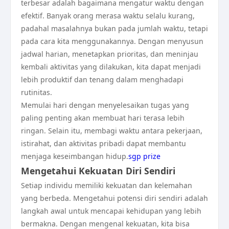
terbesar adalah bagaimana mengatur waktu dengan
efektif. Banyak orang merasa waktu selalu kurang,
padahal masalahnya bukan pada jumlah waktu, tetapi
pada cara kita menggunakannya. Dengan menyusun
jadwal harian, menetapkan prioritas, dan meninjau
kembali aktivitas yang dilakukan, kita dapat menjadi
lebih produktif dan tenang dalam menghadapi
rutinitas.
Memulai hari dengan menyelesaikan tugas yang
paling penting akan membuat hari terasa lebih
ringan. Selain itu, membagi waktu antara pekerjaan,
istirahat, dan aktivitas pribadi dapat membantu
menjaga keseimbangan hidup.
sgp prize
Mengetahui Kekuatan Diri Sendiri
Setiap individu memiliki kekuatan dan kelemahan
yang berbeda. Mengetahui potensi diri sendiri adalah
langkah awal untuk mencapai kehidupan yang lebih
bermakna. Dengan mengenal kekuatan, kita bisa